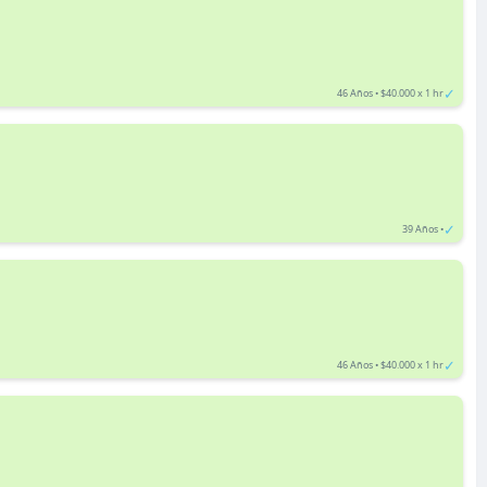
✓
46 Años • $40.000 x 1 hr
✓
39 Años •
✓
46 Años • $40.000 x 1 hr