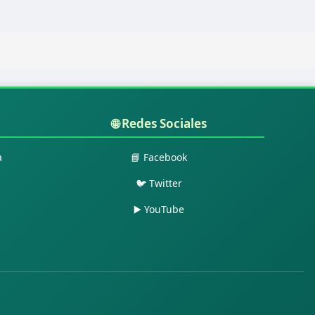
🌐 Redes Sociales
a
📘 Facebook
🐦 Twitter
▶️ YouTube