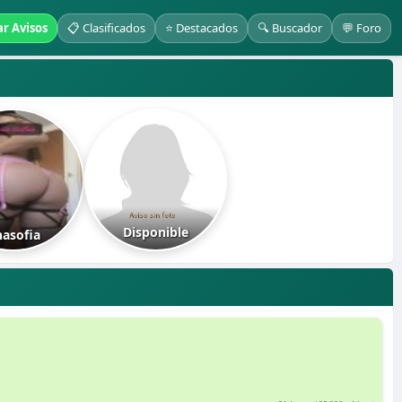
ar Avisos
📋 Clasificados
⭐ Destacados
🔍 Buscador
💬 Foro
Disponible
asofia