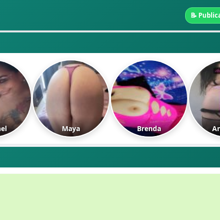
📝 Public
el
Maya
Brenda
An