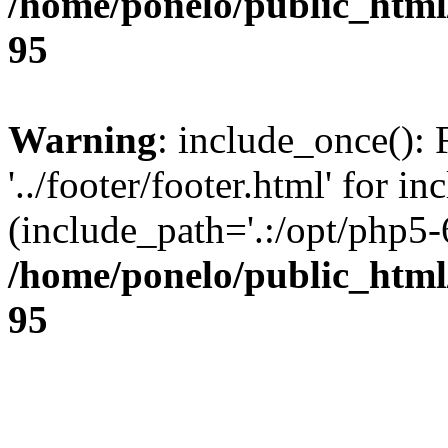
/home/ponelo/public_html/
95
Warning
: include_once(): 
'../footer/footer.html' for in
(include_path='.:/opt/php5-6
/home/ponelo/public_html/
95