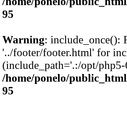
/home/ponelo/public_html/
95
Warning
: include_once(): 
'../footer/footer.html' for in
(include_path='.:/opt/php5-6
/home/ponelo/public_html/
95