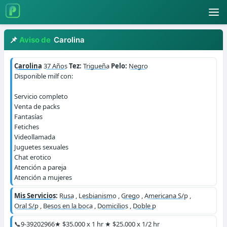
Aviso de
Carolina
Carolina
37 Años
Tez:
Trigueña
Pelo:
Negro
Disponible milf con:
Servicio completo
Venta de packs
Fantasías
Fetiches
Videollamada
Juguetes sexuales
Chat erotico
Atención a pareja
Atención a mujeres
Mis Servicios:
Rusa
,
Lesbianismo
,
Grego
,
Americana S/p
,
Oral S/p
,
Besos en la boca
,
Domicilios
,
Doble p
📞9-39202966
★ $35.000 x 1 hr ★ $25.000 x 1/2 hr