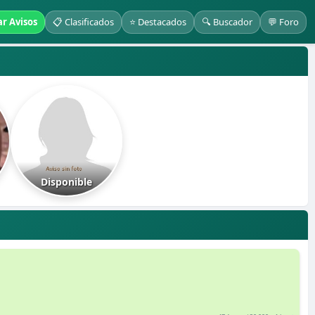
ar Avisos
📋 Clasificados
⭐ Destacados
🔍 Buscador
💬 Foro
Disponible