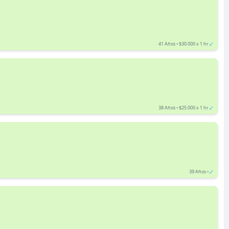
✓
41 Años • $30.000 x 1 hr
✓
38 Años • $25.000 x 1 hr
✓
39 Años •