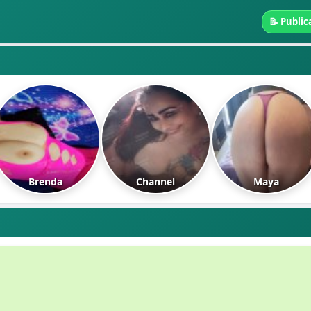
📝 Public
Brenda
Channel
Maya