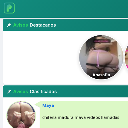
Avisos
Destacados
Anasofia
Avisos
Clasificados
Maya
chilena madura maya videos llamadas