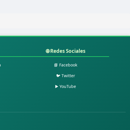
🌐 Redes Sociales
a
📘 Facebook
🐦 Twitter
▶️ YouTube