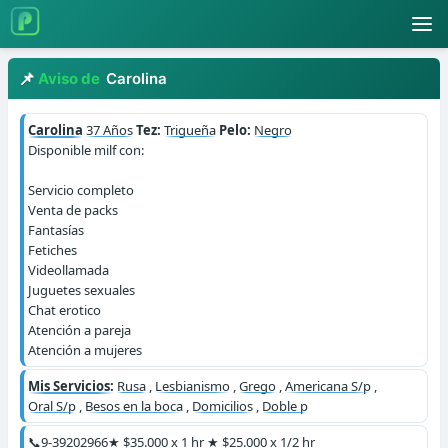
Aviso de
Carolina
Carolina
37 Años
Tez:
Trigueña
Pelo:
Negro
Disponible milf con:
Servicio completo
Venta de packs
Fantasías
Fetiches
Videollamada
Juguetes sexuales
Chat erotico
Atención a pareja
Atención a mujeres
Mis Servicios:
Rusa
,
Lesbianismo
,
Grego
,
Americana S/p
,
Oral S/p
,
Besos en la boca
,
Domicilios
,
Doble p
📞9-39202966
★ $35.000 x 1 hr ★ $25.000 x 1/2 hr